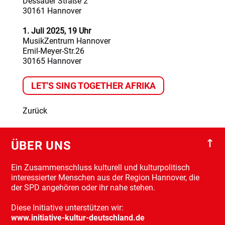
Dessauer Straße 2
Mitgliedsantrag
30161 Hannover
1. Juli 2025, 19 Uhr
MusikZentrum Hannover
Emil-Meyer-Str.26
30165 Hannover
LET'S SING TOGETHER AFRIKA
Zurück
↑
ÜBER UNS
Ein Zusammenschluss kulturell und kulturpolitisch
interessierter Menschen aus der Region Hannover, die
der SPD angehören oder ihr nahe stehen.
Diese Initiative unterstützen wir:
www.initiative-kultur-deutschland.de