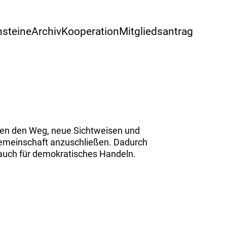
nsteine
Archiv
Kooperation
Mitgliedsantrag
ebnen den Weg, neue Sichtweisen und
r Gemeinschaft anzuschließen. Dadurch
 auch für demokratisches Handeln.